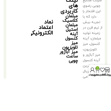
لینک
شرکت صنایع
های
چوبی رضوی
کاربردی
این افتخار را
مبلمان
دارد که با
کلاسیک
نماد
تجربه بیش
مبلمان
اعتماد
از نیم قرن در
استیل
الکترونیکی
زمینه تولید
آینه
کنسول
مبلمان، آینه
میز
کنسول، میز
تلویزیون
تلویزیون،
میز آباژور
میز آباژور و
ساعت
چوبی
آینه کنسول
با بهترین
0
متریال
روشگاه
سبد خرید
ت علاقه مندی ها
حساب من
فعالیت می
کند.
©2018 کلیه حقوق متعلق به تولیدی مبلمان مهدی رضوی است.