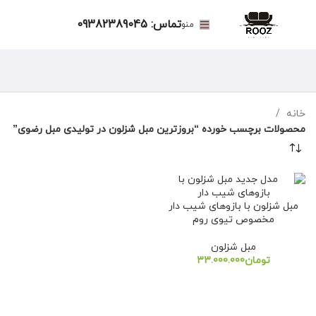
تماس: 09382389045
منو
خانه
محصولات برچسب خورده “بروزترین مبل شزلون در تولیدی مبل رضوی”
مبل شزلون با بازوهای شیب دار
مخصوص تیوی روم
مبل شزلون
تومان