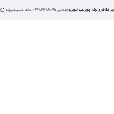
تماس
09382389045
خانم حسینعلیزاده
یز غذاخوری
بوفه چوبی
میز تلویزیون