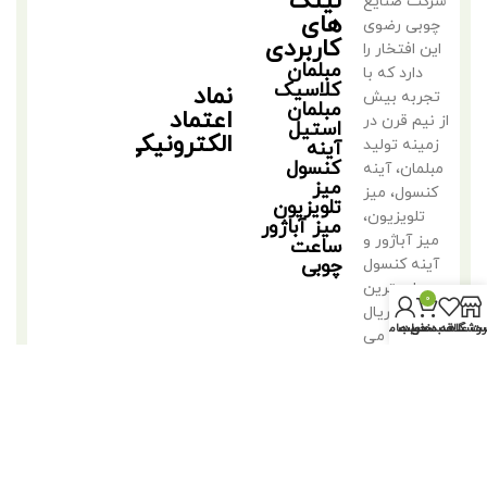
لینک
شرکت صنایع
های
چوبی رضوی
کاربردی
این افتخار را
مبلمان
دارد که با
کلاسیک
نماد
تجربه بیش
مبلمان
اعتماد
از نیم قرن در
استیل
الکترونیکی
زمینه تولید
آینه
کنسول
مبلمان، آینه
میز
کنسول، میز
تلویزیون
تلویزیون،
میز آباژور
میز آباژور و
ساعت
چوبی
آینه کنسول
با بهترین
0
متریال
روشگاه
سبد خرید
ت علاقه مندی ها
حساب من
فعالیت می
کند.
©2018 کلیه حقوق متعلق به تولیدی مبلمان مهدی رضوی است.