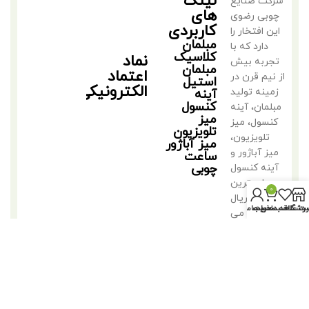
لینک
شرکت صنایع
های
چوبی رضوی
کاربردی
این افتخار را
مبلمان
دارد که با
کلاسیک
نماد
تجربه بیش
مبلمان
اعتماد
از نیم قرن در
استیل
الکترونیکی
زمینه تولید
آینه
کنسول
مبلمان، آینه
میز
کنسول، میز
تلویزیون
تلویزیون،
میز آباژور
میز آباژور و
ساعت
چوبی
آینه کنسول
با بهترین
0
متریال
روشگاه
سبد خرید
ت علاقه مندی ها
حساب من
فعالیت می
کند.
©2018 کلیه حقوق متعلق به تولیدی مبلمان مهدی رضوی است.