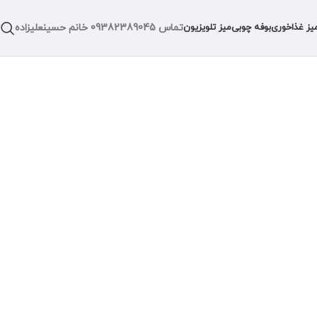
تماس
09382389045
خانم حسینعلیزاده
یز غذاخوری
بوفه چوبی
میز تلویزیون