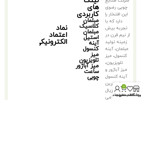
لینک
شرکت صنایع
های
چوبی رضوی
کاربردی
این افتخار را
مبلمان
دارد که با
کلاسیک
نماد
تجربه بیش
مبلمان
اعتماد
از نیم قرن در
استیل
الکترونیکی
زمینه تولید
آینه
کنسول
مبلمان، آینه
میز
کنسول، میز
تلویزیون
تلویزیون،
میز آباژور
میز آباژور و
ساعت
چوبی
آینه کنسول
با بهترین
0
متریال
روشگاه
سبد خرید
ت علاقه مندی ها
حساب من
فعالیت می
کند.
©2018 کلیه حقوق متعلق به تولیدی مبلمان مهدی رضوی است.