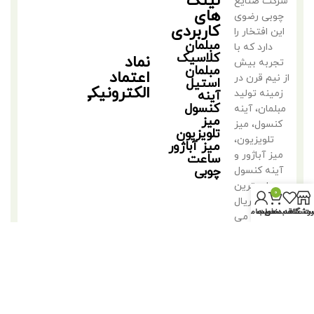
لینک
شرکت صنایع
های
چوبی رضوی
کاربردی
این افتخار را
مبلمان
دارد که با
کلاسیک
نماد
تجربه بیش
مبلمان
اعتماد
از نیم قرن در
استیل
الکترونیکی
زمینه تولید
آینه
کنسول
مبلمان، آینه
میز
کنسول، میز
تلویزیون
تلویزیون،
میز آباژور
میز آباژور و
ساعت
چوبی
آینه کنسول
با بهترین
0
متریال
روشگاه
سبد خرید
ت علاقه مندی ها
حساب من
فعالیت می
کند.
©2018 کلیه حقوق متعلق به تولیدی مبلمان مهدی رضوی است.