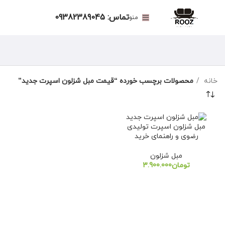
تماس: 09382389045
منو
خانه
محصولات برچسب خورده “قیمت مبل شزلون اسپرت جدید”
مبل شزلون اسپرت تولیدی
رضوی و راهنمای خرید
مبل شزلون
تومان