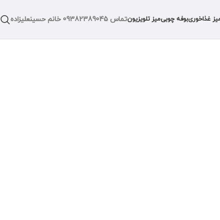
تماس
09382389045
خانم حسینعلیزاده
یز غذاخوری
بوفه چوبی
میز تلویزیون