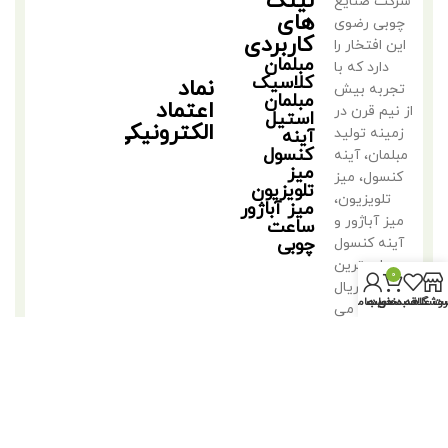
لینک
شرکت صنایع
های
چوبی رضوی
کاربردی
این افتخار را
مبلمان
دارد که با
کلاسیک
نماد
تجربه بیش
مبلمان
اعتماد
از نیم قرن در
استیل
الکترونیکی
زمینه تولید
آینه
کنسول
مبلمان، آینه
میز
کنسول، میز
تلویزیون
تلویزیون،
میز آباژور
میز آباژور و
ساعت
چوبی
آینه کنسول
با بهترین
0
متریال
روشگاه
سبد خرید
ت علاقه مندی ها
حساب من
فعالیت می
کند.
©2018 کلیه حقوق متعلق به تولیدی مبلمان مهدی رضوی است.