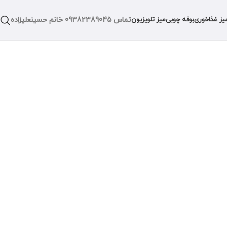
تماس
09382389045
خانم حسینعلیزاده
یز غذاخوری
بوفه چوبی
میز تلویزیون