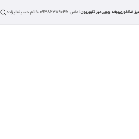
تماس
09382389045
خانم حسینعلیزاده
یز غذاخوری
بوفه چوبی
میز تلویزیون