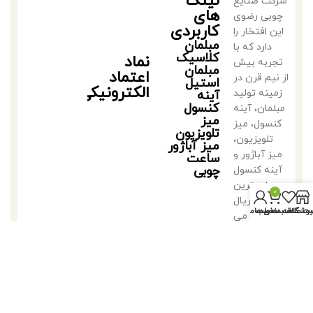
لینک
شرکت صنایع
های
چوبی رضوی
کاربردی
این افتخار را
مبلمان
دارد که با
کلاسیک
نماد
تجربه بیش
مبلمان
اعتماد
از نیم قرن در
استیل
الکترونیکی
زمینه تولید
آینه
کنسول
مبلمان، آینه
میز
کنسول، میز
تلویزیون
تلویزیون،
میز آباژور
میز آباژور و
ساعت
چوبی
آینه کنسول
با بهترین
0
متریال
روشگاه
سبد خرید
ت علاقه مندی ها
حساب من
فعالیت می
کند.
©2018 کلیه حقوق متعلق به تولیدی مبلمان مهدی رضوی است.