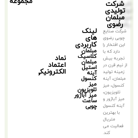
مجموعه
شرکت
تولیدی
مبلمان
رضوی
لینک
شرکت صنایع
های
چوبی رضوی
کاربردی
این افتخار را
مبلمان
دارد که با
کلاسیک
نماد
تجربه بیش
مبلمان
اعتماد
از نیم قرن در
استیل
الکترونیکی
زمینه تولید
آینه
کنسول
مبلمان، آینه
میز
کنسول، میز
تلویزیون
تلویزیون،
میز آباژور
میز آباژور و
ساعت
چوبی
آینه کنسول
با بهترین
متریال
فعالیت می
کند.