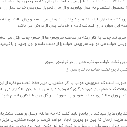
باربری دریافت خواهید کرد زمانی که قرار است به دست شما برسد حدود ۴ تا ۷۲ ساعت کاری به طول می‌ان
 از محصول استعلام به عمل بیاورید و از زمان تحویل سرویس خواب مدل رز اطل
 کشورها دارای آرام بند ها و قبیله‌ای به زمان می باشد و یراق آلات ای ک
 همه این موارد دارای ضمانت نامه و خدمات پس از فروش می باشد.
اولیه می‌باشد چوب به کار رفته در ساخت سرویس ها از جنس چوب راش می ب
س خواب می توانید سرویس خواب را از دست داده و نوع جدید و با کیفیت آ
س ترین تخت خواب دو نفره مدل رز
ورت است که سرویس خواب با اگر مشتریان عزیز فقط تخت دو نفره از این س
افت کنند همچنین مورد دیگری که وجود دارد مربوط به بدن طلاکاری می باشد 
م ورق طلا کاری انجام بشود و یا بصورت سر گل ورق طلا کاری انجام شود که
شتریان عزیز میباشد در پاسخ باید گفت که بله هزینه ارسال بر عهده مشتریا
۲ روز کاری محصول را دریافت کند هزینه ارسال که بین دو باربری انجام خواهد گرفت بر عهده 
رب منزل وجود دارد و پاسخ باید گفت که نه امکان زمان پرداخت هزینه س