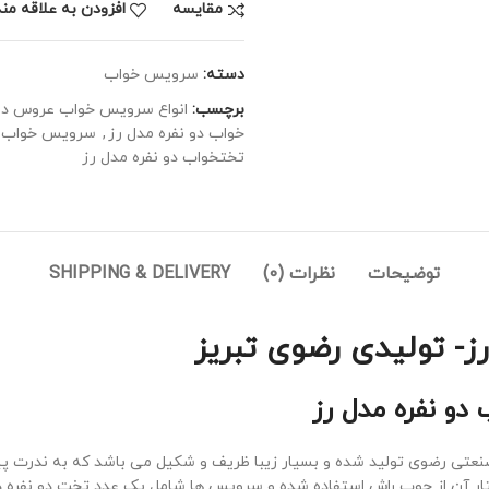
مقايسه
افزودن به علاقه من
دسته:
سرویس خواب
برچسب:
انواع سرویس خواب عروس در
خواب دو نفره مدل رز
,
سرویس خواب ل
تختخواب دو نفره مدل رز
توضیحات
نظرات (0)
SHIPPING & DELIVERY
- تولیدی رضوی تبریز
و نفره مدل رز
 رضوی تولید شده و بسیار زیبا ظریف و شکیل می باشد که به ندرت پیش م
ار آن از چوب راش استفاده شده و سرویس ها شامل یک عدد تخت دو نفره دو