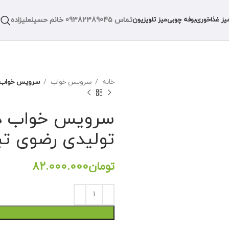
تماس
09382389045
خانم حسینعلیزاده
یز غذاخوری
بوفه چوبی
میز تلویزیون
خانه
سرویس خواب
سرویس خواب دو
سرویس خواب دون
تولیدی رضوی تب
تومان