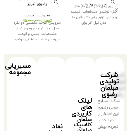
رضوی تبریز
سرویس خواب
دراور پنج کشو فایل دار مدل
نیل- تولیدی مشخصات، قیمت
سرویس خواب
و جنس دراور پنج کشو فایل دار
سر
تومان
مدل نیل اگر برای
سرویس خواب سلطنتی دو نفره
مد
مدل لیانا- تولیدی رضوی تبریز
مشخصات، جنس و قیمت
س
سرویس خواب سلطنتی دونفره
مدل لیانا
مسیریابی
مجموعه
شرکت
تولیدی
مبلمان
رضوی
لینک
شرکت صنایع
های
چوبی رضوی
کاربردی
این افتخار را
مبلمان
دارد که با
کلاسیک
نماد
تجربه بیش
مبلمان