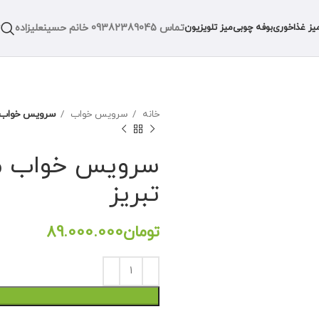
تماس
09382389045
خانم حسینعلیزاده
یز غذاخوری
بوفه چوبی
میز تلویزیون
خانه
سرویس خواب
سرویس خواب مد
سرویس خواب مد
تبریز
تومان