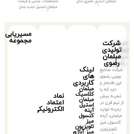
مبلمان استیل مصری مدل
مشخصات، جنس و قیمت
شب
زنبوری اگر به دنبال
مبلمان استیل جدید مدل
آیشین مبل ۹
مسیریابی
مجموعه
شرکت
تولیدی
مبلمان
رضوی
لینک
شرکت صنایع
های
چوبی رضوی
کاربردی
این افتخار را
مبلمان
دارد که با
کلاسیک
نماد
تجربه بیش
مبلمان
اعتماد
از نیم قرن در
استیل
الکترونیکی
زمینه تولید
آینه
کنسول
مبلمان، آینه
میز
کنسول، میز
تلویزیون
تلویزیون،
میز آباژور