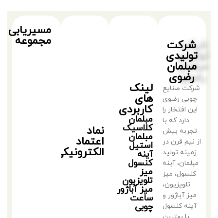
مسیریابی
مجموعه
شرکت
تولیدی
مبلمان
رضوی
لینک
شرکت صنایع
های
چوبی رضوی
کاربردی
این افتخار را
مبلمان
دارد که با
کلاسیک
نماد
تجربه بیش
مبلمان
اعتماد
از نیم قرن در
استیل
الکترونیکی
زمینه تولید
آینه
کنسول
مبلمان، آینه
میز
کنسول، میز
تلویزیون
تلویزیون،
میز آباژور
میز آباژور و
ساعت
چوبی
آینه کنسول
با بهترین