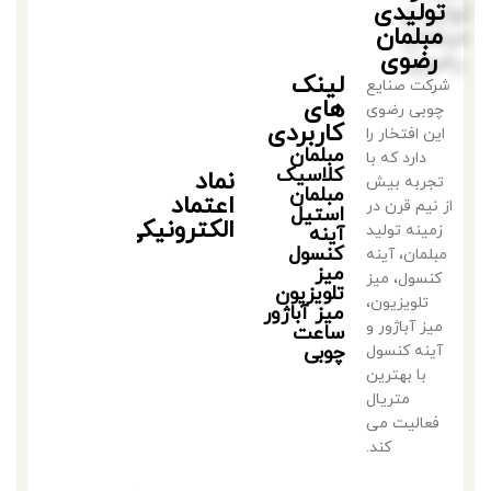
تولیدی
مبلمان
رضوی
لینک
شرکت صنایع
های
چوبی رضوی
کاربردی
این افتخار را
مبلمان
دارد که با
کلاسیک
نماد
تجربه بیش
مبلمان
اعتماد
از نیم قرن در
استیل
الکترونیکی
زمینه تولید
آینه
کنسول
مبلمان، آینه
میز
کنسول، میز
تلویزیون
تلویزیون،
میز آباژور
میز آباژور و
ساعت
چوبی
آینه کنسول
با بهترین
متریال
فعالیت می
کند.