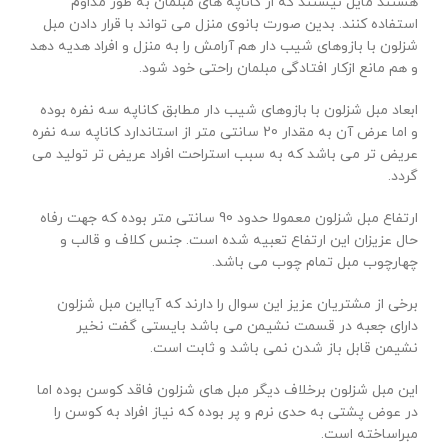
هستند مایل نیستند که از کاناپه های مبلمان به طور مداوم
استفاده کنند. بدین صورت بانوی منزل می تواند با قرار دادن مبل
شزلون با بازوهای شیب دار هم آرامش را به منزل و افراد هدیه دهد
و هم مانع ازکار افتادگی مبلمان راحتی خود شود.
ابعاد مبل شزلون با بازوهای شیب دار مطابق کاناپه سه نفره بوده
و اما عرض آن به مقدار 20 سانتی متر از استاندارد کاناپه سه نفره
عریض تر می باشد که به سبب استراحت افراد عریض تر تولید می
گردد.
ارتفاع مبل شزلون معمولا حدود 90 سانتی متر بوده که جهت رفاه
حال عزیزان این ارتفاع تعبیه شده است. جنس کلاف و قالب و
چهارچوب مبل تمام چوب می باشد.
برخی از مشتریان عزیز این سوال را دارند که آیااین مبل شزلون
دارای جعبه در قسمت نشیمن می باشد بایستی گفت نخیر
نشیمن قابل باز شدن نمی باشد و ثابت است.
این مبل شزلون برخلاف دیگر مبل های شزلون فاقد کوسن بوده اما
در عوض پشتی به حدی نرم و پر بوده که نیاز افراد به کوسن را
مبراساخته است.