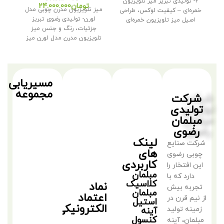
2- تولیدی تبریز میز تلویزیون
تومان
میز تلویزیون مدرن چوبی مدل
ت
خمره‌ای – کیفیت لوکس، طراحی
لورن- تولیدی رضوی تبریز
ج
اصیل میز تلویزیون خمره‌ای
جزئیات، رنگ و جنس میز
تلویزیون مدرن مدل لورن میز
تلویزیون
مسیریابی
مجموعه
شرکت
تولیدی
مبلمان
رضوی
لینک
شرکت صنایع
های
چوبی رضوی
کاربردی
این افتخار را
مبلمان
دارد که با
کلاسیک
نماد
تجربه بیش
مبلمان
اعتماد
از نیم قرن در
استیل
الکترونیکی
زمینه تولید
آینه
کنسول
مبلمان، آینه