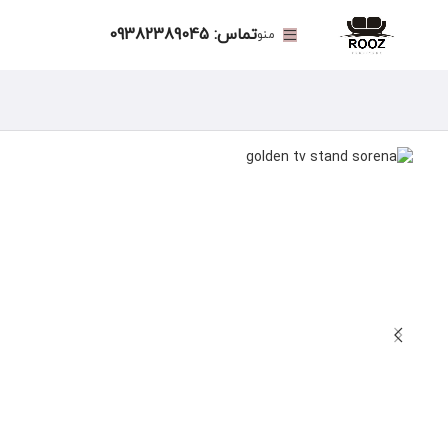
تماس: 09382389045
منو