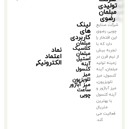
تولیدی
مبلمان
رضوی
لینک
شرکت صنایع
های
چوبی رضوی
کاربردی
این افتخار را
مبلمان
دارد که با
کلاسیک
نماد
تجربه بیش
مبلمان
اعتماد
از نیم قرن در
استیل
الکترونیکی
زمینه تولید
آینه
کنسول
مبلمان، آینه
میز
کنسول، میز
تلویزیون
تلویزیون،
میز آباژور
میز آباژور و
ساعت
چوبی
آینه کنسول
با بهترین
متریال
فعالیت می
کند.