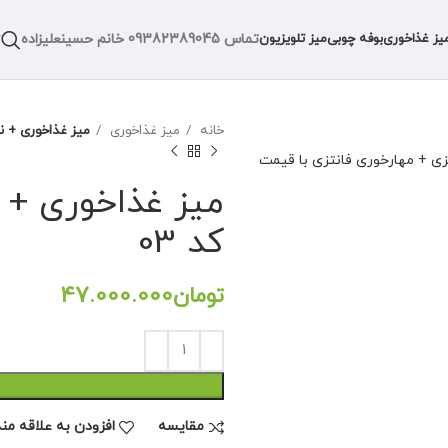
تماس
09382389045
خانم حسینعلیزاده
یز غذاخوری
بوفه چوبی
میز تلویزیون
خانه
میز غذاخوری
میز غذاخوری + ناه
میز غذاخوری + ن
کد 03
تومان
مقايسه
افزودن به علاقه من