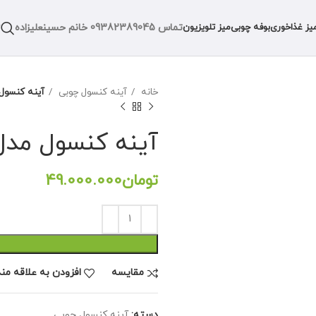
تماس
09382389045
خانم حسینعلیزاده
یز غذاخوری
بوفه چوبی
میز تلویزیون
خانه
آینه کنسول چوبی
آینه کنسول 
آینه کنسول مدل 
تومان
مقايسه
افزودن به علاقه من
دسته:
آینه کنسول چوبی