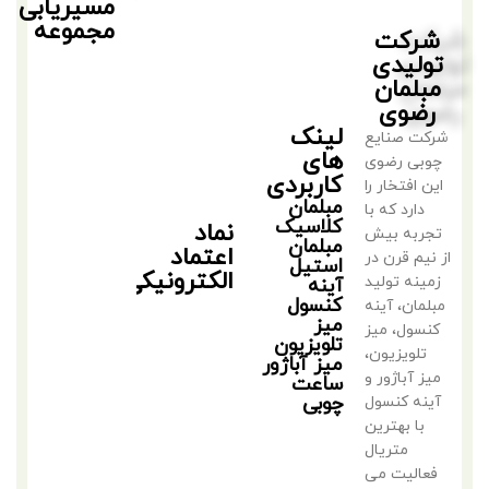
مسیریابی
مجموعه
شرکت
تولیدی
مبلمان
رضوی
لینک
شرکت صنایع
های
چوبی رضوی
کاربردی
این افتخار را
مبلمان
دارد که با
کلاسیک
نماد
تجربه بیش
مبلمان
اعتماد
از نیم قرن در
استیل
الکترونیکی
زمینه تولید
آینه
کنسول
مبلمان، آینه
میز
کنسول، میز
تلویزیون
تلویزیون،
میز آباژور
میز آباژور و
ساعت
چوبی
آینه کنسول
با بهترین
متریال
فعالیت می