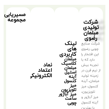
مسیریابی
مجموعه
شرکت
تولیدی
مبلمان
رضوی
لینک
شرکت صنایع
های
چوبی رضوی
کاربردی
این افتخار را
مبلمان
دارد که با
کلاسیک
نماد
تجربه بیش
مبلمان
اعتماد
از نیم قرن در
استیل
الکترونیکی
زمینه تولید
آینه
کنسول
مبلمان، آینه
میز
کنسول، میز
تلویزیون
تلویزیون،
میز آباژور
میز آباژور و
ساعت
چوبی
آینه کنسول
با بهترین