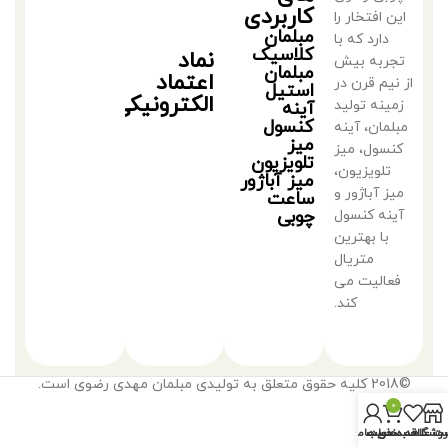
کاربردی
این افتخار را
مبلمان
دارد که با
کلاسیک
نماد
تجربه بیش
مبلمان
اعتماد
از نیم قرن در
استیل
الکترونیکی
زمینه تولید
آینه
کنسول
مبلمان، آینه
میز
کنسول، میز
تلویزیون
تلویزیون،
میز آباژور
میز آباژور و
ساعت
چوبی
آینه کنسول
با بهترین
متریال
فعالیت می
کند.
©2018 کلیه حقوق متعلق به تولیدی مبلمان مهدی رضوی است.
0
روشگاه
سبد خرید
ت علاقه مندی ها
حساب من