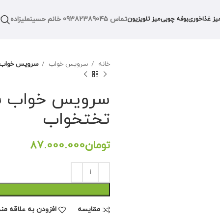
تماس
09382389045
خانم حسینعلیزاده
یز غذاخوری
بوفه چوبی
میز تلویزیون
خانه
سرویس خواب
سرویس خواب س
سرویس خواب ساد
تختخواب
تومان
مقايسه
افزودن به علاقه من