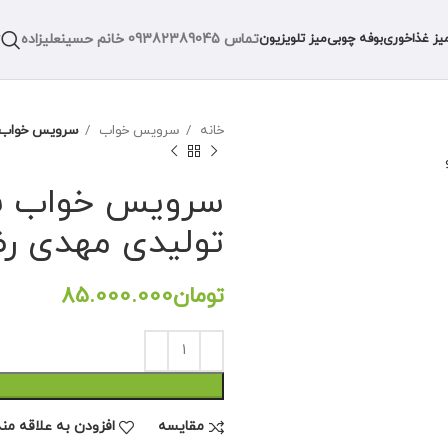
تماس
09382389045
خانم حسینعلیزاده
یز غذاخوری
بوفه چوبی
میز تلویزیون
خانه
سرویس خواب
سرویس خواب سا
سرویس خواب ساد
تولیدی مهدی رض
تومان
مقايسه
افزودن به علاقه من