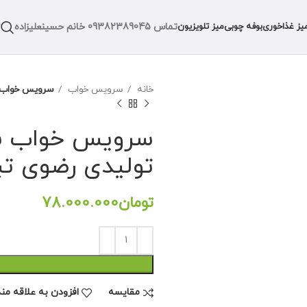
تماس
09382389045
خانم حسینعلیزاده
یز غذاخوری
بوفه چوبی
میز تلویزیون
خانه
سرویس خواب
سرویس خواب ش
سرویس خواب شی
تولیدی رضوی تب
تومان
مقايسه
افزودن به علاقه من