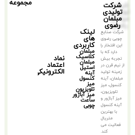
مجموعه
شرکت
تولیدی
مبلمان
رضوی
لینک
شرکت صنایع
های
چوبی رضوی
کاربردی
این افتخار را
مبلمان
دارد که با
کلاسیک
نماد
تجربه بیش
مبلمان
اعتماد
از نیم قرن در
استیل
الکترونیکی
زمینه تولید
آینه
کنسول
مبلمان، آینه
میز
کنسول، میز
تلویزیون
تلویزیون،
میز آباژور
میز آباژور و
ساعت
چوبی
آینه کنسول
با بهترین
متریال
فعالیت می
کند.