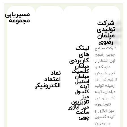
مسیریابی
مجموعه
شرکت
تولیدی
مبلمان
رضوی
لینک
شرکت صنایع
های
چوبی رضوی
کاربردی
این افتخار را
مبلمان
دارد که با
کلاسیک
نماد
تجربه بیش
مبلمان
اعتماد
از نیم قرن در
استیل
الکترونیکی
زمینه تولید
آینه
کنسول
مبلمان، آینه
میز
کنسول، میز
تلویزیون
تلویزیون،
میز آباژور
میز آباژور و
ساعت
چوبی
آینه کنسول
با بهترین