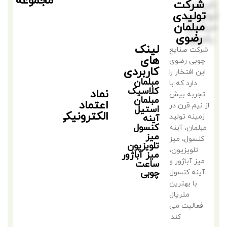
مجموعه
شرکت
تولیدی
مبلمان
رضوی
لینک
شرکت صنایع
های
چوبی رضوی
کاربردی
این افتخار را
مبلمان
دارد که با
کلاسیک
نماد
تجربه بیش
مبلمان
اعتماد
از نیم قرن در
استیل
الکترونیکی
زمینه تولید
آینه
کنسول
مبلمان، آینه
میز
کنسول، میز
تلویزیون
تلویزیون،
میز آباژور
میز آباژور و
ساعت
چوبی
آینه کنسول
با بهترین
متریال
فعالیت می
کند.