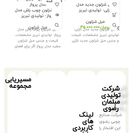
فروخته شده
مبل شزلون جدید مدل
نازلی- تولیدی تبریز
مبل شزلون چوب راش مدل
مب
پرواز- تولیدی تبریز
م
مبل شزلون
تومان
مبل شزلون
مبل شزلون جدید مدل نازلی-
مبل شزلون چوب راش مدل
تولیدی تبریز مشخصات، قیمت
پرواز- تولیدی تبریز مشخصات،
مبل
و جنس مبل شزلون جدید نازلی
قیمت و جنس مبل شزلون
بن
سفید مدل پرواز اگر برای فضای
ق
مص
مسیریابی
مجموعه
شرکت
تولیدی
مبلمان
رضوی
لینک
شرکت صنایع
های
چوبی رضوی
کاربردی
این افتخار را