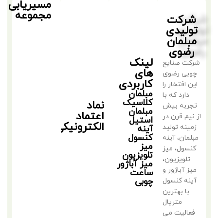
مسیریابی
مجموعه
شرکت
تولیدی
مبلمان
رضوی
لینک
شرکت صنایع
های
چوبی رضوی
کاربردی
این افتخار را
مبلمان
دارد که با
کلاسیک
نماد
تجربه بیش
مبلمان
اعتماد
از نیم قرن در
استیل
الکترونیکی
زمینه تولید
آینه
کنسول
مبلمان، آینه
میز
کنسول، میز
تلویزیون
تلویزیون،
میز آباژور
میز آباژور و
ساعت
چوبی
آینه کنسول
با بهترین
متریال
فعالیت می