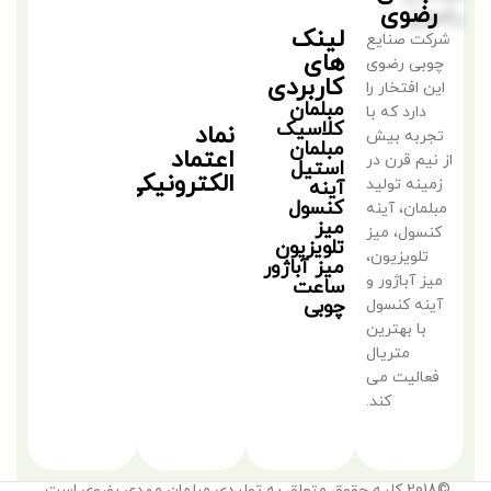
رضوی
لینک
شرکت صنایع
های
چوبی رضوی
کاربردی
این افتخار را
مبلمان
دارد که با
کلاسیک
نماد
تجربه بیش
مبلمان
اعتماد
از نیم قرن در
استیل
الکترونیکی
زمینه تولید
آینه
کنسول
مبلمان، آینه
میز
کنسول، میز
تلویزیون
تلویزیون،
میز آباژور
میز آباژور و
ساعت
چوبی
آینه کنسول
با بهترین
متریال
فعالیت می
کند.
©2018 کلیه حقوق متعلق به تولیدی مبلمان مهدی رضوی است.