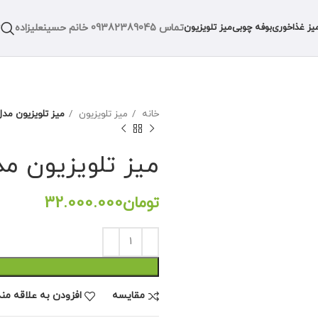
تماس
09382389045
خانم حسینعلیزاده
یز غذاخوری
بوفه چوبی
میز تلویزیون
خانه
میز تلویزیون
میز تلویزیون مدل
میز تلویزیون مد
تومان
مقايسه
افزودن به علاقه من