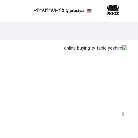
تماس: 09382389045
منو