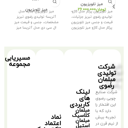
میز تلویزیون
تومان
میز تلویزیون
میز تلویزیون پرکار مدل کاژو-
میز تلویزیون جدید مدل
تولیدی رضوی تبریز جزئیات،
آتریسا- تولیدی رضوی تبریز
میز
قیمت و جنس میز تلویزیون
مشخصات، جنس و قیمت میز
ق
پرکار مدل کاژو میز تلویزیون
ال سی دی مدل آتریسا میز
مدل
تلویزیون
تل
مسیریابی
مجموعه
شرکت
تولیدی
مبلمان
رضوی
لینک
شرکت صنایع
های
چوبی رضوی
کاربردی
این افتخار را
مبلمان
دارد که با
کلاسیک
نماد
تجربه بیش
مبلمان
اعتماد
از نیم قرن در
استیل