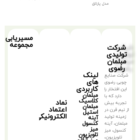
مدل پارلاق
مسیریابی
مجموعه
شرکت
تولیدی
مبلمان
رضوی
لینک
شرکت صنایع
های
چوبی رضوی
کاربردی
این افتخار را
مبلمان
دارد که با
کلاسیک
نماد
تجربه بیش
مبلمان
اعتماد
از نیم قرن در
استیل
الکترونیکی
زمینه تولید
آینه
کنسول
مبلمان، آینه
میز
کنسول، میز
تلویزیون
تلویزیون،