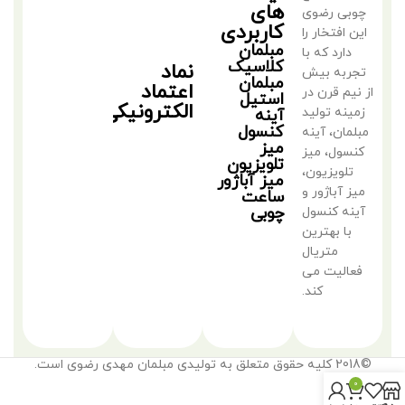
های
چوبی رضوی
کاربردی
این افتخار را
مبلمان
دارد که با
کلاسیک
نماد
تجربه بیش
مبلمان
اعتماد
از نیم قرن در
استیل
الکترونیکی
زمینه تولید
آینه
کنسول
مبلمان، آینه
میز
کنسول، میز
تلویزیون
تلویزیون،
میز آباژور
میز آباژور و
ساعت
چوبی
آینه کنسول
با بهترین
متریال
فعالیت می
کند.
©2018 کلیه حقوق متعلق به تولیدی مبلمان مهدی رضوی است.
0