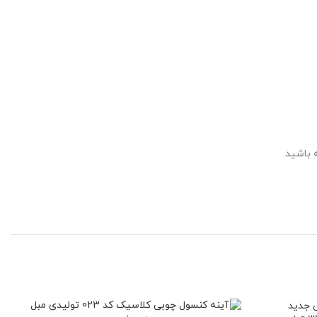
 باشید.
فر