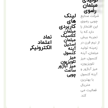
تولیدی
مبلمان
رضوی
لینک
شرکت صنایع
های
چوبی رضوی
کاربردی
این افتخار را
مبلمان
دارد که با
کلاسیک
نماد
تجربه بیش
مبلمان
اعتماد
از نیم قرن در
استیل
الکترونیکی
زمینه تولید
آینه
کنسول
مبلمان، آینه
میز
کنسول، میز
تلویزیون
تلویزیون،
میز آباژور
میز آباژور و
ساعت
چوبی
آینه کنسول
با بهترین
متریال
فعالیت می
کند.